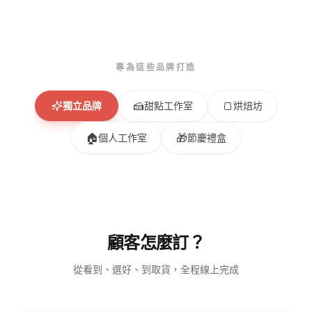
專為這些品牌打造
🍰
🍞
獨立品牌
甜點工作室
烘焙坊
🏠
🎁
個人工作室
節慶禮盒
顧客怎麼訂？
從看到、選好、到取貨，全程線上完成